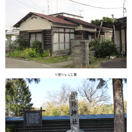
Y様ﾘﾌｫｰﾑ工事